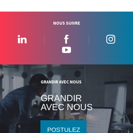
NOUS SUIVRE
Linkedin
Facebook
Insta
YouTube
GRANDIR AVEC NOUS
GRANDIR
AVEC NOUS
POSTULEZ